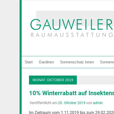
Zum
Inhalt
springen
Start
Gardinen
Sonnenschutz innen
Sonnens
MONAT:
OKTOBER 2019
10% Winterrabatt auf Insekten
Veröffentlicht am
20. Oktober 2019
von
admin
Im Zeitraum vom 1.11.2019 bis zum 29.02.2020 