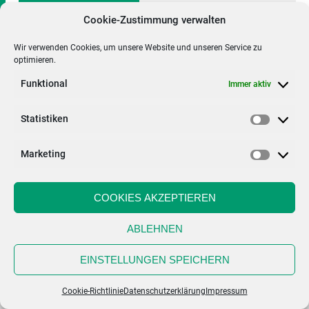
Cookie-Zustimmung verwalten
Mitarbeiter gesucht!
Wir verwenden Cookies, um unsere Website und unseren Service zu
Veröffentlicht am
23. Januar 2018
von
admin
optimieren.
WEITERLESEN
Funktional
Immer aktiv
Allgemein
Statistiken
Statisti
Kommentar hinterlassen
Marketing
Marketi
© 2026 Raumausstattung Gauweiler |
Sitemap
|
Impressum
|
COOKIES AKZEPTIEREN
Datenschutzerklärung
ABLEHNEN
EINSTELLUNGEN SPEICHERN
Cookie-Richtlinie
Datenschutzerklärung
Impressum