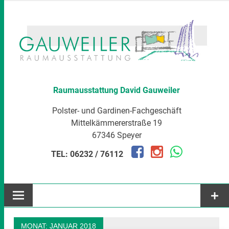
Zum
Inhalt
springen
Raumausstattung David Gauweiler
Polster- und Gardinen-Fachgeschäft
Mittelkämmererstraße 19
67346 Speyer
TEL: 06232 / 76112
MONAT:
JANUAR 2018