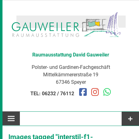
Zum
Inhalt
springen
Raumausstattung David Gauweiler
Polster- und Gardinen-Fachgeschäft
Mittelkämmererstraße 19
67346 Speyer
TEL: 06232 / 76112
Images tagged "interstil-f1-